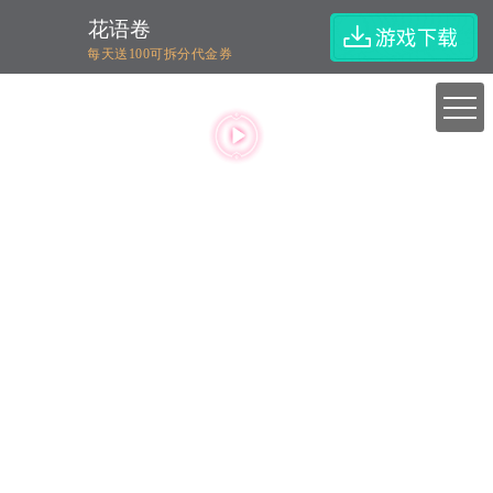
花语卷
每天送100可拆分代金券
<